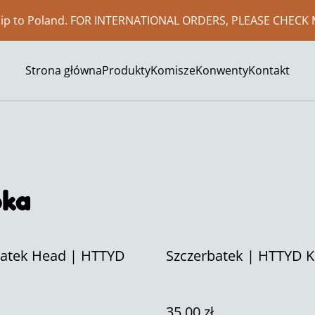
ship to Poland. FOR INTERNATIONAL ORDERS, PLEASE CHECK 
Strona główna
Produkty
Komisze
Konwenty
Kontakt
oka
batek Head | HTTYD
Szczerbatek | HTTYD K
35,00 zł