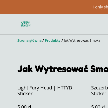
I only 
Strona główna
/
Produkty
/
Jak Wytresować Smoka
Jak Wytresować Sm
Light Fury Head | HTTYD
Szczer
Sticker
Sticker
5,00 zł
5,00 zł