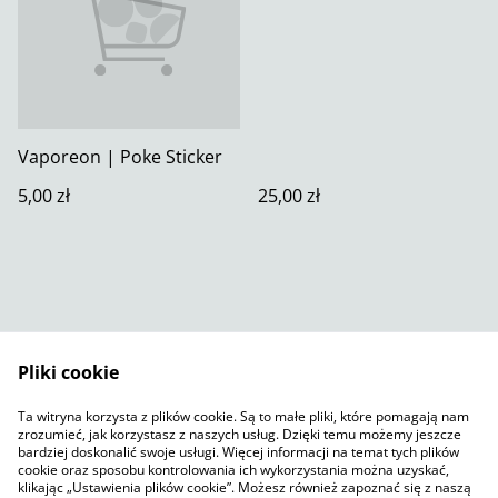
Vaporeon | Poke Sticker
5,00 zł
25,00 zł
Pliki cookie
Skontaktuj się z nami
Warunki prawne
Ta witryna korzysta z plików cookie. Są to małe pliki, które pomagają nam
Polityka prywatności
Polityka plików cookie
zrozumieć, jak korzystasz z naszych usług. Dzięki temu możemy jeszcze
SumUp
bardziej doskonalić swoje usługi. Więcej informacji na temat tych plików
cookie oraz sposobu kontrolowania ich wykorzystania można uzyskać,
klikając „Ustawienia plików cookie”. Możesz również zapoznać się z naszą