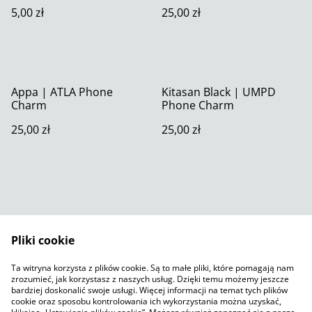
5,00 zł
25,00 zł
Appa | ATLA Phone
Kitasan Black | UMPD
Charm
Phone Charm
25,00 zł
25,00 zł
Pliki cookie
Skontaktuj się z nami
Warunki prawne
Ta witryna korzysta z plików cookie. Są to małe pliki, które pomagają nam
Polityka prywatności
Polityka plików cookie
zrozumieć, jak korzystasz z naszych usług. Dzięki temu możemy jeszcze
SumUp
bardziej doskonalić swoje usługi. Więcej informacji na temat tych plików
cookie oraz sposobu kontrolowania ich wykorzystania można uzyskać,