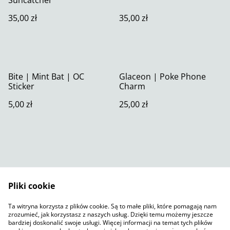
35,00 zł
35,00 zł
Bite | Mint Bat | OC
Glaceon | Poke Phone
Sticker
Charm
5,00 zł
25,00 zł
Pliki cookie
Skontaktuj się z nami
Warunki prawne
Ta witryna korzysta z plików cookie. Są to małe pliki, które pomagają nam
Polityka prywatności
Polityka plików cookie
zrozumieć, jak korzystasz z naszych usług. Dzięki temu możemy jeszcze
SumUp
bardziej doskonalić swoje usługi. Więcej informacji na temat tych plików