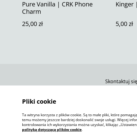
Pure Vanilla | CRK Phone
Kinger 
Charm
25,00 zł
5,00 zł
Skontaktuj si
Pliki cookie
Ta witryna korzysta z plików cookie. Są to małe pliki, które pomaga
temu możemy jeszcze bardziej doskonalić swoje usługi. Więcej info
kontrolowania ich wykorzystania można uzyskać, klikając „Ustawien
polityką dotyczącą plików cookie
.
©
2026
Jelly Sketch Shop