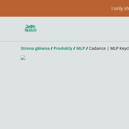
I only 
Strona główna
/
Produkty
/
MLP
/
Cadance | MLP Keyc