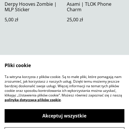
Derpy Hooves Zombie |
Asami | TLOK Phone
MLP Sticker
Charm
5,00 zł
25,00 zł
Pliki cookie
Skontaktuj się z nami
Warunki prawne
Ta witryna korzysta z plików cookie. Są to małe pliki, które pomagają nam
Polityka prywatności
Polityka plików cookie
zrozumieć, jak korzystasz z naszych usług. Dzięki temu możemy jeszcze
SumUp
bardziej doskonalić swoje usługi. Więcej informacji na temat tych plików
cookie oraz sposobu kontrolowania ich wykorzystania można uzyskać,
klikając „Ustawienia plików cookie”. Możesz również zapoznać się z naszą
polityką dotyczącą plików cookie
.
Akceptuj wszystkie
©
2026
Jelly Sketch Shop