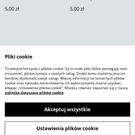
5,00 zł
5,00 zł
Pliki cookie
Skontaktuj się z nami
Warunki prawne
Ta witryna korzysta z plików cookie. Są to małe pliki, które pomagają nam
Polityka prywatności
Polityka plików cookie
zrozumieć, jak korzystasz z naszych usług. Dzięki temu możemy jeszcze
SumUp
bardziej doskonalić swoje usługi. Więcej informacji na temat tych plików
cookie oraz sposobu kontrolowania ich wykorzystania można uzyskać,
klikając „Ustawienia plików cookie”. Możesz również zapoznać się z naszą
polityką dotyczącą plików cookie
.
Akceptuj wszystkie
©
2026
Jelly Sketch Shop
Ustawienia plików cookie
powered by