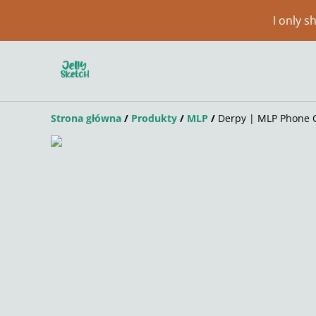
I only 
Strona główna
/
Produkty
/
MLP
/
Derpy | MLP Phone