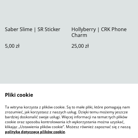
Saber Slime | SR Sticker
Hollyberry | CRK Phone
Charm
5,00 zł
25,00 zł
Pliki cookie
Skontaktuj się z nami
Warunki prawne
Ta witryna korzysta z plików cookie. Są to małe pliki, które pomagają nam
Polityka prywatności
Polityka plików cookie
zrozumieć, jak korzystasz z naszych usług. Dzięki temu możemy jeszcze
SumUp
bardziej doskonalić swoje usługi. Więcej informacji na temat tych plików
cookie oraz sposobu kontrolowania ich wykorzystania można uzyskać,
klikając „Ustawienia plików cookie”. Możesz również zapoznać się z naszą
polityką dotyczącą plików cookie
.