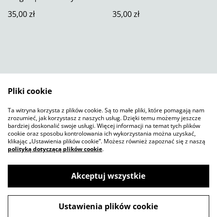
35,00 zł
35,00 zł
Pliki cookie
Skontaktuj się z nami
Warunki prawne
Ta witryna korzysta z plików cookie. Są to małe pliki, które pomagają nam
Polityka prywatności
Polityka plików cookie
zrozumieć, jak korzystasz z naszych usług. Dzięki temu możemy jeszcze
SumUp
bardziej doskonalić swoje usługi. Więcej informacji na temat tych plików
cookie oraz sposobu kontrolowania ich wykorzystania można uzyskać,
klikając „Ustawienia plików cookie”. Możesz również zapoznać się z naszą
polityką dotyczącą plików cookie
.
Akceptuj wszystkie
©
2026
Jelly Sketch Shop
Ustawienia plików cookie
powered by