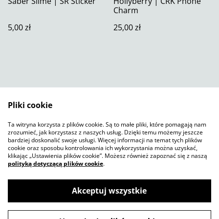
Saber Slime | SR Sticker
Hollyberry | CRK Phone
Charm
5,00 zł
25,00 zł
Pliki cookie
Skontaktuj się z nami
Warunki prawne
Ta witryna korzysta z plików cookie. Są to małe pliki, które pomagają nam
Polityka prywatności
Polityka plików cookie
zrozumieć, jak korzystasz z naszych usług. Dzięki temu możemy jeszcze
SumUp
bardziej doskonalić swoje usługi. Więcej informacji na temat tych plików
cookie oraz sposobu kontrolowania ich wykorzystania można uzyskać,
klikając „Ustawienia plików cookie”. Możesz również zapoznać się z naszą
polityką dotyczącą plików cookie
.
Akceptuj wszystkie
©
2026
Jelly Sketch Shop