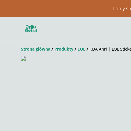
I only 
Strona główna
/
Produkty
/
LOL
/
KDA Ahri | LOL Stick