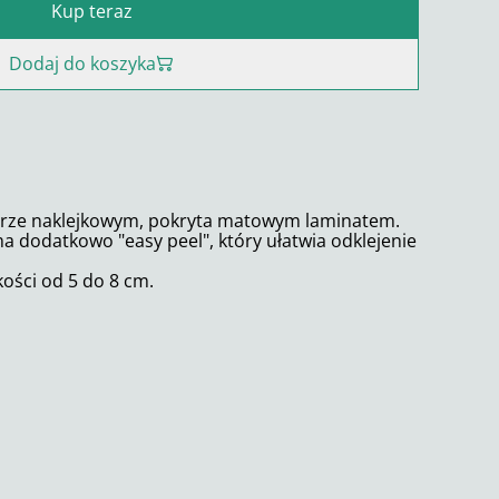
Kup teraz
Dodaj do koszyka
erze naklejkowym, pokryta matowym laminatem.
 dodatkowo "easy peel", który ułatwia odklejenie
kości od 5 do 8 cm.