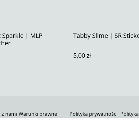
t Sparkle | MLP
Tabby Slime | SR Stick
cher
5,00 zł
ę z nami
Warunki prawne
Polityka prywatności
Polityka
SumUp