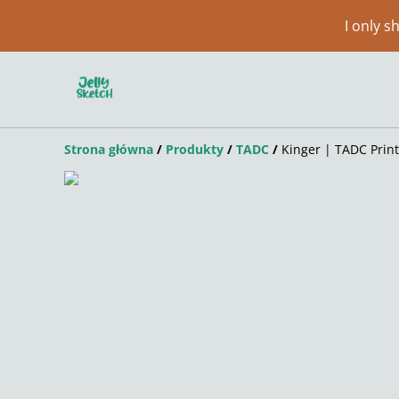
I only 
Strona główna
/
Produkty
/
TADC
/
Kinger | TADC Print