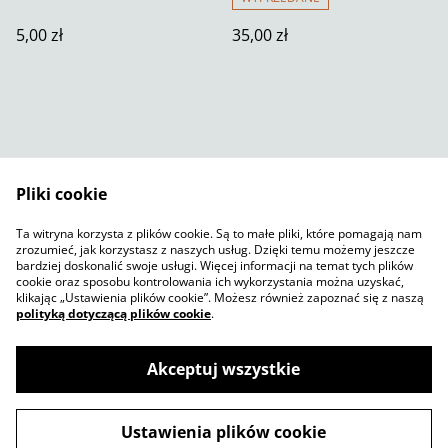
5,00 zł
35,00 zł
Pliki cookie
Skontaktuj się z nami
Warunki prawne
Ta witryna korzysta z plików cookie. Są to małe pliki, które pomagają nam
Polityka prywatności
Polityka plików cookie
zrozumieć, jak korzystasz z naszych usług. Dzięki temu możemy jeszcze
SumUp
bardziej doskonalić swoje usługi. Więcej informacji na temat tych plików
cookie oraz sposobu kontrolowania ich wykorzystania można uzyskać,
klikając „Ustawienia plików cookie”. Możesz również zapoznać się z naszą
polityką dotyczącą plików cookie
.
Akceptuj wszystkie
©
2026
Jelly Sketch Shop
Ustawienia plików cookie
powered by