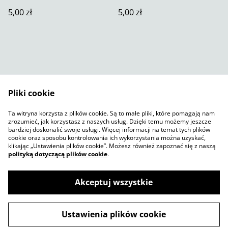
5,00 zł
5,00 zł
Pliki cookie
Skontaktuj się z nami
Warunki prawne
Ta witryna korzysta z plików cookie. Są to małe pliki, które pomagają nam
Polityka prywatności
Polityka plików cookie
zrozumieć, jak korzystasz z naszych usług. Dzięki temu możemy jeszcze
SumUp
bardziej doskonalić swoje usługi. Więcej informacji na temat tych plików
cookie oraz sposobu kontrolowania ich wykorzystania można uzyskać,
klikając „Ustawienia plików cookie”. Możesz również zapoznać się z naszą
polityką dotyczącą plików cookie
.
Akceptuj wszystkie
©
2026
Jelly Sketch Shop
Ustawienia plików cookie
powered by