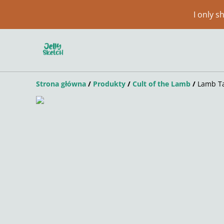
I only 
Strona główna
/
Produkty
/
Cult of the Lamb
/
Lamb Ta