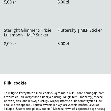
5,00 zł
5,00 zł
Starlight Glimmer x Trixie
Fluttershy | MLP Sticker
Lulamoon | MLP Sticker
XL
8,00 zł
5,00 zł
Pliki cookie
Skontaktuj się z nami
Warunki prawne
Ta witryna korzysta z plików cookie. Są to małe pliki, które pomagają nam
Polityka prywatności
Polityka plików cookie
zrozumieć, jak korzystasz z naszych usług. Dzięki temu możemy jeszcze
SumUp
bardziej doskonalić swoje usługi. Więcej informacji na temat tych plików
cookie oraz sposobu kontrolowania ich wykorzystania można uzyskać,
klikając „Ustawienia plików cookie”. Możesz również zapoznać się z naszą