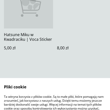
Hatsune Miku w
Kwadraciku | Voca Sticker
5,00 zł
8,00 zł
Pliki cookie
Skontaktuj się z nami
Warunki prawne
Ta witryna korzysta z plików cookie. Są to małe pliki, które pomagają nam
Polityka prywatności
Polityka plików cookie
zrozumieć, jak korzystasz z naszych usług. Dzięki temu możemy jeszcze
SumUp
bardziej doskonalić swoje usługi. Więcej informacji na temat tych plików
cookie oraz sposobu kontrolowania ich wykorzystania można uzyskać,