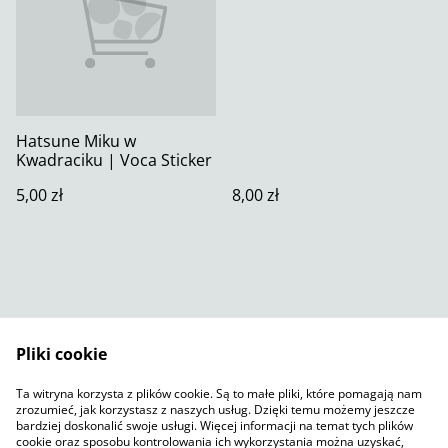
Hatsune Miku w
Kwadraciku | Voca Sticker
5,00 zł
8,00 zł
Pliki cookie
Skontaktuj się z nami
Warunki prawne
Ta witryna korzysta z plików cookie. Są to małe pliki, które pomagają nam
Polityka prywatności
Polityka plików cookie
zrozumieć, jak korzystasz z naszych usług. Dzięki temu możemy jeszcze
SumUp
bardziej doskonalić swoje usługi. Więcej informacji na temat tych plików
cookie oraz sposobu kontrolowania ich wykorzystania można uzyskać,