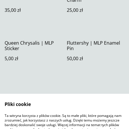
35,00 zł
25,00 zł
Queen Chrysalis | MLP
Fluttershy | MLP Enamel
Sticker
Pin
5,00 zł
50,00 zł
Pliki cookie
Skontaktuj się z nami
Warunki prawne
Ta witryna korzysta z plików cookie. Są to małe pliki, które pomagają nam
Polityka prywatności
Polityka plików cookie
zrozumieć, jak korzystasz z naszych usług. Dzięki temu możemy jeszcze
SumUp
bardziej doskonalić swoje usługi. Więcej informacji na temat tych plików