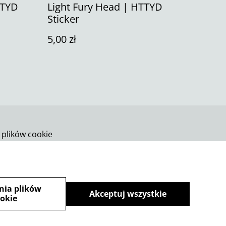
TTYD
Light Fury Head | HTTYD
Sticker
5,00 zł
 plików cookie
nia plików
Akceptuj wszystkie
okie
powered by