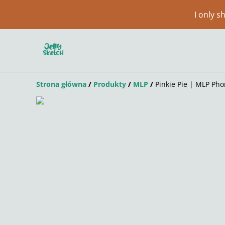
I only 
Strona główna
/
Produkty
/
MLP
/
Pinkie Pie | MLP Ph