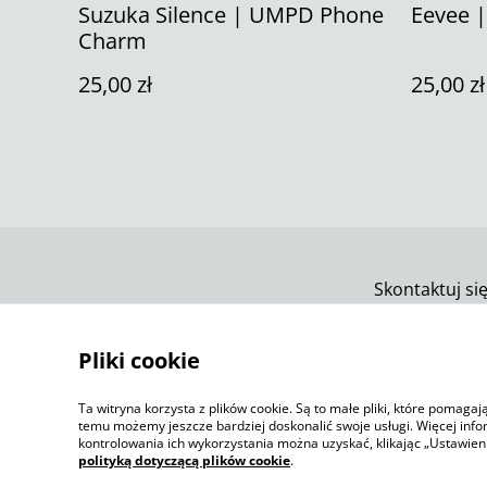
Suzuka Silence | UMPD Phone
Eevee 
Charm
25,00 zł
25,00 zł
Skontaktuj si
Pliki cookie
Ta witryna korzysta z plików cookie. Są to małe pliki, które pomaga
temu możemy jeszcze bardziej doskonalić swoje usługi. Więcej info
kontrolowania ich wykorzystania można uzyskać, klikając „Ustawien
polityką dotyczącą plików cookie
.
©
2026
Jelly Sketch Shop