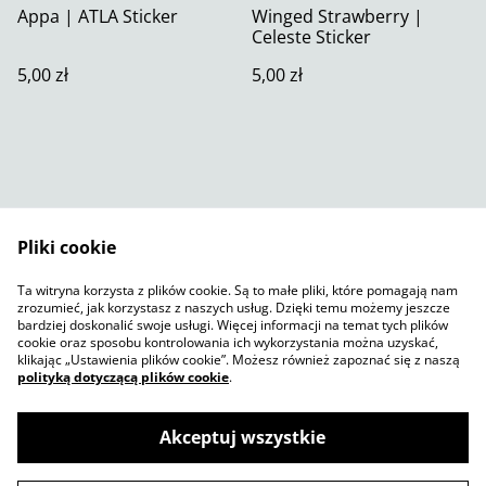
Appa | ATLA Sticker
Winged Strawberry |
Celeste Sticker
5,00 zł
5,00 zł
Pliki cookie
Skontaktuj się z nami
Warunki prawne
Ta witryna korzysta z plików cookie. Są to małe pliki, które pomagają nam
Polityka prywatności
Polityka plików cookie
zrozumieć, jak korzystasz z naszych usług. Dzięki temu możemy jeszcze
SumUp
bardziej doskonalić swoje usługi. Więcej informacji na temat tych plików
cookie oraz sposobu kontrolowania ich wykorzystania można uzyskać,
klikając „Ustawienia plików cookie”. Możesz również zapoznać się z naszą
polityką dotyczącą plików cookie
.
Akceptuj wszystkie
©
2026
Jelly Sketch Shop