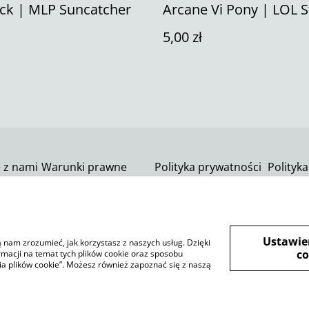
ck | MLP Suncatcher
Arcane Vi Pony | LOL S
5,00 zł
ę z nami
Warunki prawne
Polityka prywatności
Polityka
SumUp
Ustawie
ją nam zrozumieć, jak korzystasz z naszych usług. Dzięki
co
rmacji na temat tych plików cookie oraz sposobu
ia plików cookie”. Możesz również zapoznać się z naszą