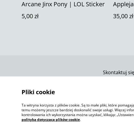
Arcane Jinx Pony | LOL Sticker
Appleja
5,00 zł
35,00 zł
Skontaktuj si
Pliki cookie
Ta witryna korzysta z plików cookie. Są to małe pliki, które pomaga
temu możemy jeszcze bardziej doskonalić swoje usługi. Więcej info
kontrolowania ich wykorzystania można uzyskać, klikając „Ustawien
polityką dotyczącą plików cookie
.
©
2026
Jelly Sketch Shop