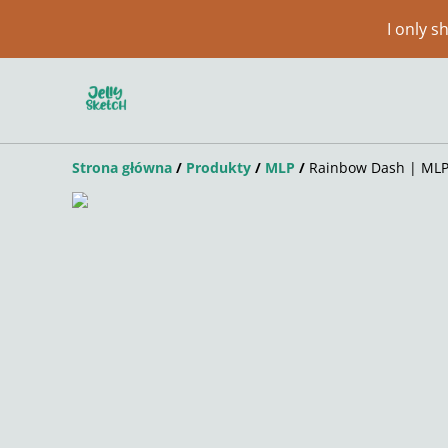
I only 
Strona główna
/
Produkty
/
MLP
/
Rainbow Dash | ML