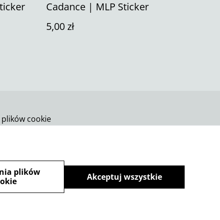
ticker
Cadance | MLP Sticker
5,00 zł
 plików cookie
nia plików
Akceptuj wszystkie
okie
powered by