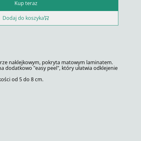
Kup teraz
Dodaj do koszyka
erze naklejkowym, pokryta matowym laminatem.
 dodatkowo "easy peel", który ułatwia odklejenie
kości od 5 do 8 cm.