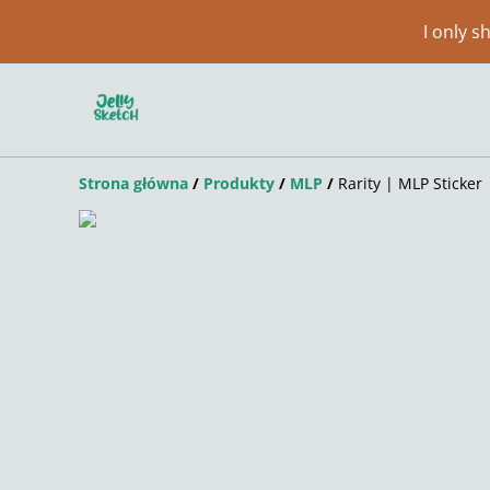
I only 
Strona główna
/
Produkty
/
MLP
/
Rarity | MLP Sticker