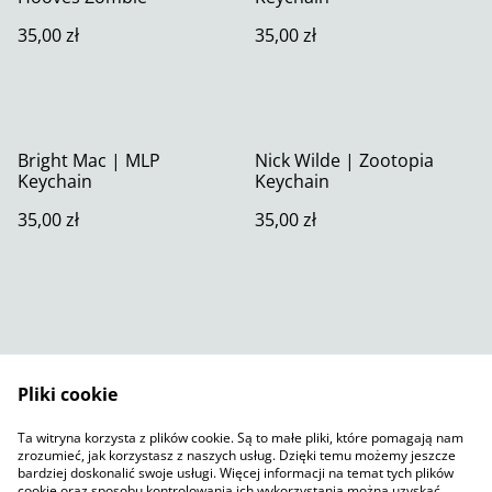
35,00 zł
35,00 zł
Bright Mac | MLP
Nick Wilde | Zootopia
Keychain
Keychain
35,00 zł
35,00 zł
Pliki cookie
Skontaktuj się z nami
Warunki prawne
Ta witryna korzysta z plików cookie. Są to małe pliki, które pomagają nam
Polityka prywatności
Polityka plików cookie
zrozumieć, jak korzystasz z naszych usług. Dzięki temu możemy jeszcze
SumUp
bardziej doskonalić swoje usługi. Więcej informacji na temat tych plików
cookie oraz sposobu kontrolowania ich wykorzystania można uzyskać,