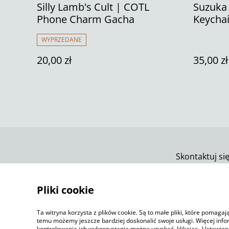
Silly Lamb's Cult | COTL
Suzuka
Phone Charm Gacha
Keycha
WYPRZEDANE
20,00 zł
35,00 zł
Skontaktuj si
Pliki cookie
Ta witryna korzysta z plików cookie. Są to małe pliki, które pomaga
temu możemy jeszcze bardziej doskonalić swoje usługi. Więcej info
kontrolowania ich wykorzystania można uzyskać, klikając „Ustawien