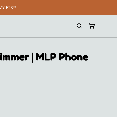
MY ETSY!
limmer | MLP Phone