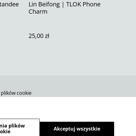
Standee
Lin Beifong | TLOK Phone
Charm
25,00 zł
 plików cookie
nia plików
Akceptuj wszystkie
okie