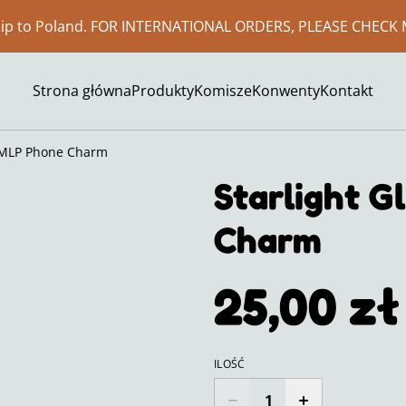
ship to Poland. FOR INTERNATIONAL ORDERS, PLEASE CHECK 
Strona główna
Produkty
Komisze
Konwenty
Kontakt
| MLP Phone Charm
Starlight G
Charm
25,00 zł
ILOŚĆ