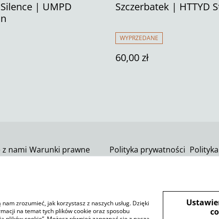
 Silence | UMPD
Szczerbatek | HTTYD 
in
WYPRZEDANE
60,00 zł
ę z nami
Warunki prawne
Polityka prywatności
Polityka
SumUp
Ustawie
ją nam zrozumieć, jak korzystasz z naszych usług. Dzięki
co
rmacji na temat tych plików cookie oraz sposobu
ia plików cookie”. Możesz również zapoznać się z naszą