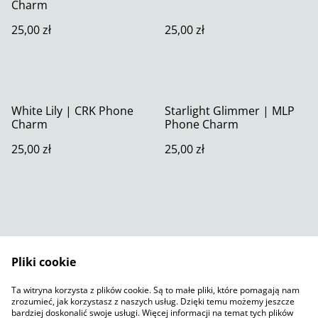
Charm
25,00 zł
25,00 zł
White Lily | CRK Phone
Starlight Glimmer | MLP
Charm
Phone Charm
25,00 zł
25,00 zł
Pliki cookie
Skontaktuj się z nami
Warunki prawne
Ta witryna korzysta z plików cookie. Są to małe pliki, które pomagają nam
Polityka prywatności
Polityka plików cookie
zrozumieć, jak korzystasz z naszych usług. Dzięki temu możemy jeszcze
SumUp
bardziej doskonalić swoje usługi. Więcej informacji na temat tych plików