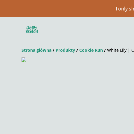
I only 
Strona główna
/
Produkty
/
Cookie Run
/
White Lily |