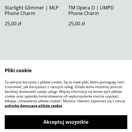
Starlight Glimmer | MLP
TM Opera O | UMPD
Phone Charm
Phone Charm
25,00 zł
25,00 zł
Pliki cookie
Skontaktuj się z nami
Warunki prawne
Ta witryna korzysta z plików cookie. Są to małe pliki, które pomagają nam
Polityka prywatności
Polityka plików cookie
zrozumieć, jak korzystasz z naszych usług. Dzięki temu możemy jeszcze
SumUp
bardziej doskonalić swoje usługi. Więcej informacji na temat tych plików
cookie oraz sposobu kontrolowania ich wykorzystania można uzyskać,
klikając „Ustawienia plików cookie”. Możesz również zapoznać się z naszą
polityką dotyczącą plików cookie
.
Akceptuj wszystkie
©
2026
Jelly Sketch Shop