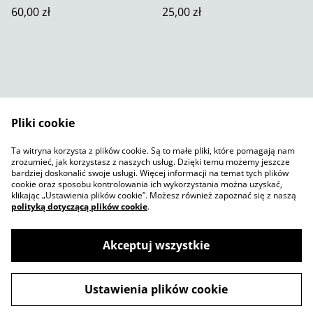
60,00 zł
25,00 zł
Pliki cookie
Skontaktuj się z nami
Warunki prawne
Ta witryna korzysta z plików cookie. Są to małe pliki, które pomagają nam
Polityka prywatności
Polityka plików cookie
zrozumieć, jak korzystasz z naszych usług. Dzięki temu możemy jeszcze
SumUp
bardziej doskonalić swoje usługi. Więcej informacji na temat tych plików
cookie oraz sposobu kontrolowania ich wykorzystania można uzyskać,
klikając „Ustawienia plików cookie”. Możesz również zapoznać się z naszą
polityką dotyczącą plików cookie
.
Akceptuj wszystkie
©
2026
Jelly Sketch Shop
Ustawienia plików cookie
powered by