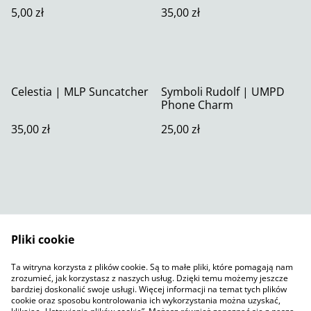
5,00 zł
35,00 zł
Celestia | MLP Suncatcher
Symboli Rudolf | UMPD
Phone Charm
35,00 zł
25,00 zł
Pliki cookie
Skontaktuj się z nami
Warunki prawne
Ta witryna korzysta z plików cookie. Są to małe pliki, które pomagają nam
Polityka prywatności
Polityka plików cookie
zrozumieć, jak korzystasz z naszych usług. Dzięki temu możemy jeszcze
SumUp
bardziej doskonalić swoje usługi. Więcej informacji na temat tych plików
cookie oraz sposobu kontrolowania ich wykorzystania można uzyskać,