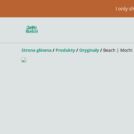
I only 
Strona główna
/
Produkty
/
Oryginały
/
Beach | Mochi 