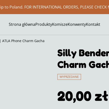
ship to Poland. FOR INTERNATIONAL ORDERS, PLEASE CHECK 
Strona główna
Produkty
Komisze
Konwenty
Kontakt
 | ATLA Phone Charm Gacha
Silly Bende
Charm Gac
WYPRZEDANE
20,00 zł