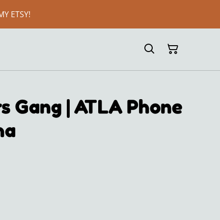
MY ETSY!
rs Gang | ATLA Phone
ha