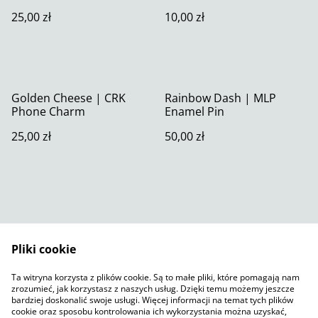
25,00 zł
10,00 zł
Golden Cheese | CRK
Rainbow Dash | MLP
Phone Charm
Enamel Pin
25,00 zł
50,00 zł
Pliki cookie
Skontaktuj się z nami
Warunki prawne
Ta witryna korzysta z plików cookie. Są to małe pliki, które pomagają nam
Polityka prywatności
Polityka plików cookie
zrozumieć, jak korzystasz z naszych usług. Dzięki temu możemy jeszcze
SumUp
bardziej doskonalić swoje usługi. Więcej informacji na temat tych plików
cookie oraz sposobu kontrolowania ich wykorzystania można uzyskać,