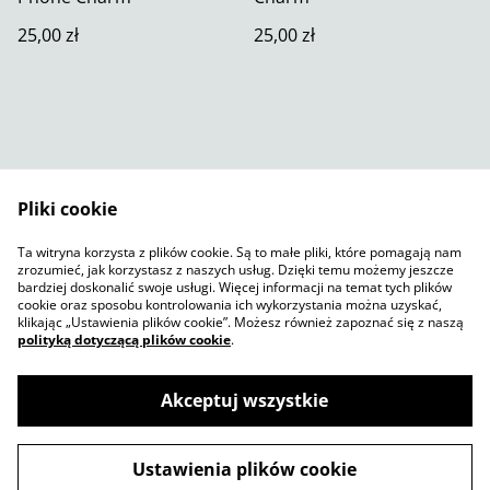
25,00 zł
25,00 zł
Pliki cookie
Skontaktuj się z nami
Warunki prawne
Ta witryna korzysta z plików cookie. Są to małe pliki, które pomagają nam
Polityka prywatności
Polityka plików cookie
zrozumieć, jak korzystasz z naszych usług. Dzięki temu możemy jeszcze
SumUp
bardziej doskonalić swoje usługi. Więcej informacji na temat tych plików
cookie oraz sposobu kontrolowania ich wykorzystania można uzyskać,
klikając „Ustawienia plików cookie”. Możesz również zapoznać się z naszą
polityką dotyczącą plików cookie
.
Akceptuj wszystkie
©
2026
Jelly Sketch Shop
Ustawienia plików cookie
powered by