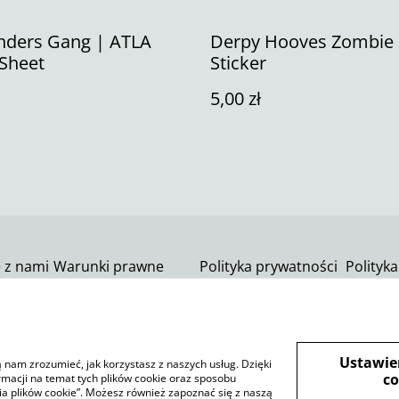
enders Gang | ATLA
Derpy Hooves Zombie
 Sheet
Sticker
5,00 zł
ę z nami
Warunki prawne
Polityka prywatności
Polityka
SumUp
Ustawie
ją nam zrozumieć, jak korzystasz z naszych usług. Dzięki
co
rmacji na temat tych plików cookie oraz sposobu
ia plików cookie”. Możesz również zapoznać się z naszą